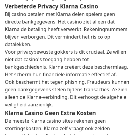
Verbeterde Privacy Klarna Casino
Bij casino betalen met Klarna delen spelers geen
directe bankgegevens. Het casino ziet alleen dat
Klarna de betaling heeft verwerkt. Rekeningnummers
blijven verborgen. Dit vermindert het risico op
datalekken.
Voor privacybewuste gokkers is dit cruciaal. Ze willen
niet dat casino's toegang hebben tot
bankgeschiedenis. Klarna creëert deze beschermlaag.
Het scherm hun financiële informatie effectief af.
Ook beschermt het tegen phishing. Fraudeurs kunnen
geen bankgegevens stelen tijdens transacties. Ze zien
alleen de Klarna-verbinding. Dit verhoogt de algehele
veiligheid aanzienlijk.
Klarna Casino Geen Extra Kosten
De meeste Klarna casino sites rekenen geen
stortingskosten. Klarna zelf vraagt ook zelden