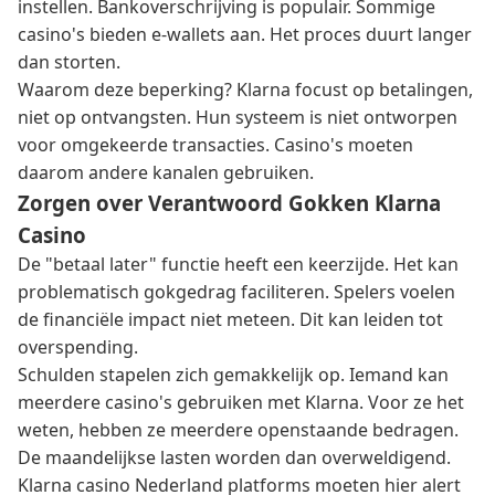
instellen. Bankoverschrijving is populair. Sommige
casino's bieden e-wallets aan. Het proces duurt langer
dan storten.
Waarom deze beperking? Klarna focust op betalingen,
niet op ontvangsten. Hun systeem is niet ontworpen
voor omgekeerde transacties. Casino's moeten
daarom andere kanalen gebruiken.
Zorgen over Verantwoord Gokken Klarna
Casino
De "betaal later" functie heeft een keerzijde. Het kan
problematisch gokgedrag faciliteren. Spelers voelen
de financiële impact niet meteen. Dit kan leiden tot
overspending.
Schulden stapelen zich gemakkelijk op. Iemand kan
meerdere casino's gebruiken met Klarna. Voor ze het
weten, hebben ze meerdere openstaande bedragen.
De maandelijkse lasten worden dan overweldigend.
Klarna casino Nederland platforms moeten hier alert