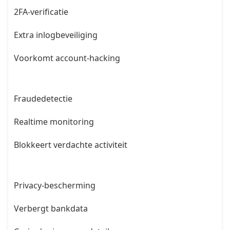
2FA-verificatie
Extra inlogbeveiliging
Voorkomt account-hacking
Fraudedetectie
Realtime monitoring
Blokkeert verdachte activiteit
Privacy-bescherming
Verbergt bankdata