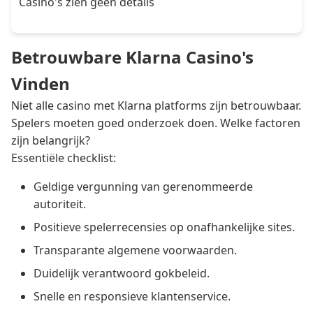
Casino's zien geen details
Betrouwbare Klarna Casino's
Vinden
Niet alle casino met Klarna platforms zijn betrouwbaar.
Spelers moeten goed onderzoek doen. Welke factoren
zijn belangrijk?
Essentiële checklist:
Geldige vergunning van gerenommeerde
autoriteit.
Positieve spelerrecensies op onafhankelijke sites.
Transparante algemene voorwaarden.
Duidelijk verantwoord gokbeleid.
Snelle en responsieve klantenservice.