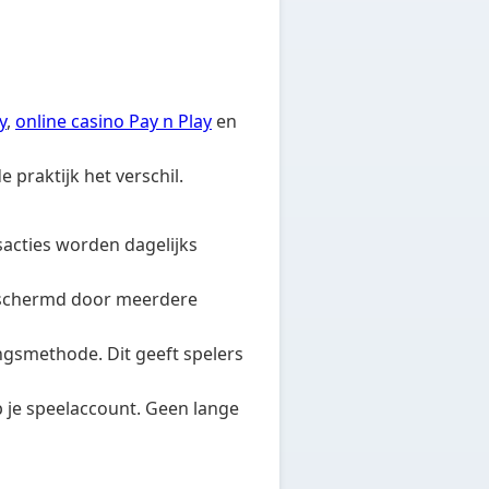
y
,
online casino Pay n Play
en
 praktijk het verschil.
acties worden dagelijks
 beschermd door meerdere
ingsmethode. Dit geeft spelers
p je speelaccount. Geen lange