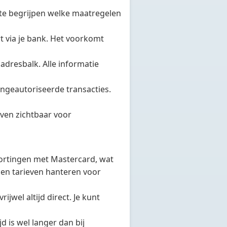
 te begrijpen welke maatregelen
t via je bank. Het voorkomt
 adresbalk. Alle informatie
ongeautoriseerde transacties.
ijven zichtbaar voor
tortingen met Mastercard, wat
igen tarieven hanteren voor
jwel altijd direct. Je kunt
 is wel langer dan bij