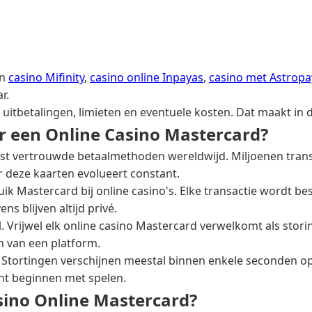
en
casino Mifinity
,
casino online Inpayas
,
casino met Astropa
r.
 uitbetalingen, limieten en eventuele kosten. Dat maakt in de
 een Online Casino Mastercard?
st vertrouwde betaalmethoden wereldwijd. Miljoenen trans
r deze kaarten evolueert constant.
ruik Mastercard bij online casino's. Elke transactie wordt
ns blijven altijd privé.
el. Vrijwel elk online casino Mastercard verwelkomt als stor
en van een platform.
. Stortingen verschijnen meestal binnen enkele seconden o
nt beginnen met spelen.
sino Online Mastercard?