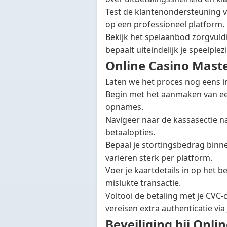
Test de klantenondersteuning voo
op een professioneel platform.
Bekijk het spelaanbod zorgvuldi
bepaalt uiteindelijk je speelplezi
Online Casino Maste
Laten we het proces nog eens in
Begin met het aanmaken van een a
opnames.
Navigeer naar de kassasectie na
betaalopties.
Bepaal je stortingsbedrag bin
variëren sterk per platform.
Voer je kaartdetails in op het b
mislukte transactie.
Voltooi de betaling met je CVC-
vereisen extra authenticatie via
Beveiliging bij Onl