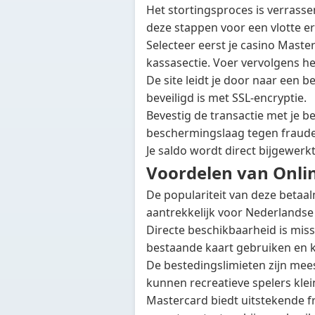
Het stortingsproces is verrass
deze stappen voor een vlotte er
Selecteer eerst je casino Master
kassasectie. Voer vervolgens h
De site leidt je door naar een b
beveiligd is met SSL-encryptie.
Bevestig de transactie met je be
beschermingslaag tegen fraude
Je saldo wordt direct bijgewerk
Voordelen van Onli
De populariteit van deze betaa
aantrekkelijk voor Nederlandse 
Directe beschikbaarheid is mis
bestaande kaart gebruiken en k
De bestedingslimieten zijn meest
kunnen recreatieve spelers kle
Mastercard biedt uitstekende 