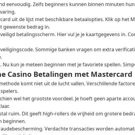
end eenvoudig. Zelfs beginners kunnen binnen minuten hun 
varing.
card uit de lijst met beschikbare betaalopties. Klik op het 
et gewenste bedrag in.
eveiligd betalingsscherm. Hier vul je je kaartgegevens in. Co
veiligingscode. Sommige banken vragen om extra verificatie 
.
t. Nu kun je meteen beginnen met je favoriete spellen. Simpe
ne Casino Betalingen met Mastercard
lmethode komt niet uit de lucht vallen. Verschillende fact
spelers.
schien wel het grootste voordeel. Je hoeft geen aparte acc
laar.
al ruim. Dit geeft high-rollers de vrijheid om grotere bedra
in beginnen.
fraudebescherming. Verdachte transacties worden automati