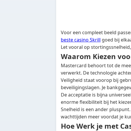
Voor een compleet beeld pass
beste casino Skrill
goed bij elkaa
Let vooral op stortingssnelheid,
Waarom Kiezen voor
Mastercard behoort tot de mee
verwerkt. De technologie achte
Veiligheid staat voorop bij geb
beveiligingslagen. Je bankgegeve
De acceptatie is bijna universe
enorme flexibiliteit bij het kiez
Snelheid is een ander pluspunt
wachttijden meer voordat je ku
Hoe Werk je met Ca