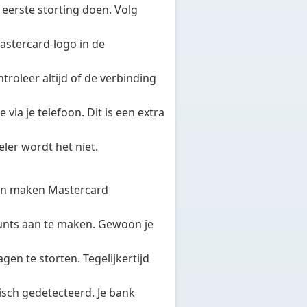
eerste storting doen. Volg
Mastercard-logo in de
ntroleer altijd of de verbinding
via je telefoon. Dit is een extra
ler wordt het niet.
oren maken Mastercard
ounts aan te maken. Gewoon je
gen te storten. Tegelijkertijd
sch gedetecteerd. Je bank