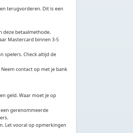
n terugvorderen. Dit is een
an deze betaalmethode.
aar Mastercard binnen 3-5
 spelers. Check altijd de
g. Neem contact op met je bank
 en geld. Waar moet je op
 van een gerenommeerde
ers.
en. Let vooral op opmerkingen