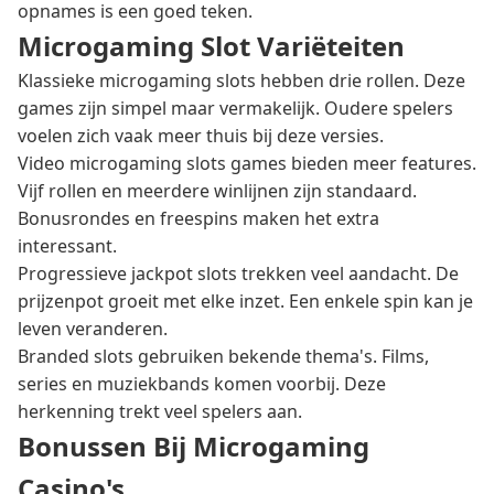
opnames is een goed teken.
Microgaming Slot Variëteiten
Klassieke microgaming slots hebben drie rollen. Deze
games zijn simpel maar vermakelijk. Oudere spelers
voelen zich vaak meer thuis bij deze versies.
Video microgaming slots games bieden meer features.
Vijf rollen en meerdere winlijnen zijn standaard.
Bonusrondes en freespins maken het extra
interessant.
Progressieve jackpot slots trekken veel aandacht. De
prijzenpot groeit met elke inzet. Een enkele spin kan je
leven veranderen.
Branded slots gebruiken bekende thema's. Films,
series en muziekbands komen voorbij. Deze
herkenning trekt veel spelers aan.
Bonussen Bij Microgaming
Casino's