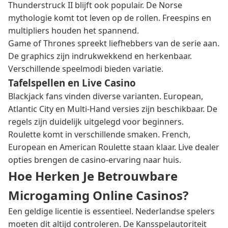
Thunderstruck II blijft ook populair. De Norse
mythologie komt tot leven op de rollen. Freespins en
multipliers houden het spannend.
Game of Thrones spreekt liefhebbers van de serie aan.
De graphics zijn indrukwekkend en herkenbaar.
Verschillende speelmodi bieden variatie.
Tafelspellen en Live Casino
Blackjack fans vinden diverse varianten. European,
Atlantic City en Multi-Hand versies zijn beschikbaar. De
regels zijn duidelijk uitgelegd voor beginners.
Roulette komt in verschillende smaken. French,
European en American Roulette staan klaar. Live dealer
opties brengen de casino-ervaring naar huis.
Hoe Herken Je Betrouwbare
Microgaming Online Casinos?
Een geldige licentie is essentieel. Nederlandse spelers
moeten dit altijd controleren. De Kansspelautoriteit