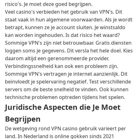
risico's. Je moet deze goed begrijpen.
Veel casino's verbieden het gebruik van VPN's. Dit
staat vaak in hun algemene voorwaarden. Als je wordt
betrapt, kunnen ze je account sluiten. Je winstsaldo
kan worden ingehouden. Is dat risico het waard?
Sommige VPN's zijn niet betrouwbaar. Gratis diensten
loggen soms je gegevens. Dit versla het hele doel. Kies
daarom altijd een gerenommeerde provider.
Verbindingssnelheid kan ook een probleem zijn.
Sommige VPN's vertragen je internet aanzienlijk. Dit
beïnvloedt je spelervaring negatief. Test verschillende
servers om de beste snelheid te vinden. Ook kunnen
technische problemen optreden tijdens het spelen.
Juridische Aspecten die Je Moet
Begrijpen
De wetgeving rond VPN casino gebruik varieert per
land. In Nederland is online gokken sinds 2021