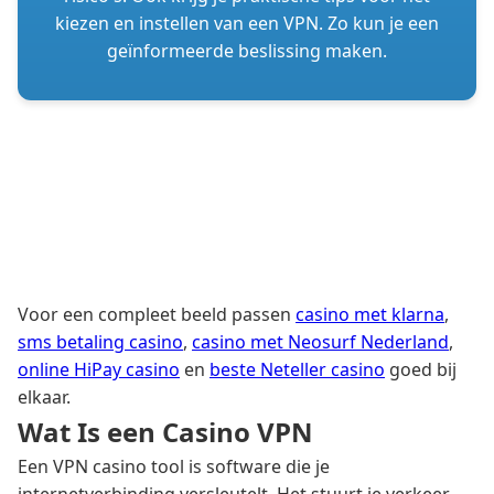
kiezen en instellen van een VPN. Zo kun je een
geïnformeerde beslissing maken.
Voor een compleet beeld passen
casino met klarna
,
sms betaling casino
,
casino met Neosurf Nederland
,
online HiPay casino
en
beste Neteller casino
goed bij
elkaar.
Wat Is een Casino VPN
Een VPN casino tool is software die je