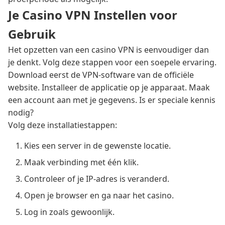
Je Casino VPN Instellen voor
Gebruik
Het opzetten van een casino VPN is eenvoudiger dan
je denkt. Volg deze stappen voor een soepele ervaring.
Download eerst de VPN-software van de officiële
website. Installeer de applicatie op je apparaat. Maak
een account aan met je gegevens. Is er speciale kennis
nodig?
Volg deze installatiestappen:
Kies een server in de gewenste locatie.
Maak verbinding met één klik.
Controleer of je IP-adres is veranderd.
Open je browser en ga naar het casino.
Log in zoals gewoonlijk.