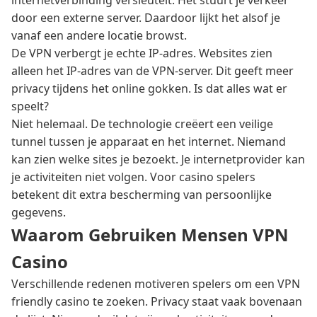
internetverbinding versleutelt. Het stuurt je verkeer
door een externe server. Daardoor lijkt het alsof je
vanaf een andere locatie browst.
De VPN verbergt je echte IP-adres. Websites zien
alleen het IP-adres van de VPN-server. Dit geeft meer
privacy tijdens het online gokken. Is dat alles wat er
speelt?
Niet helemaal. De technologie creëert een veilige
tunnel tussen je apparaat en het internet. Niemand
kan zien welke sites je bezoekt. Je internetprovider kan
je activiteiten niet volgen. Voor casino spelers
betekent dit extra bescherming van persoonlijke
gegevens.
Waarom Gebruiken Mensen VPN
Casino
Verschillende redenen motiveren spelers om een VPN
friendly casino te zoeken. Privacy staat vaak bovenaan